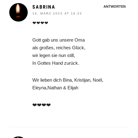
SABRINA
ANTWORTEN
16. MÄRZ 2023 AT 16:32
❤❤❤❤
Gott gab uns unsere Oma
als großes, reiches Glück,
wir legen sie nun still,
In Gottes Hand zurück.
Wir lieben dich Bina, Kristijan, Noél,
Eleyna,Nathan & Elijah
❤️❤️❤️❤️